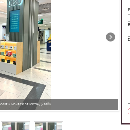
В
В
оект и монтаж от Мито-Дизайн