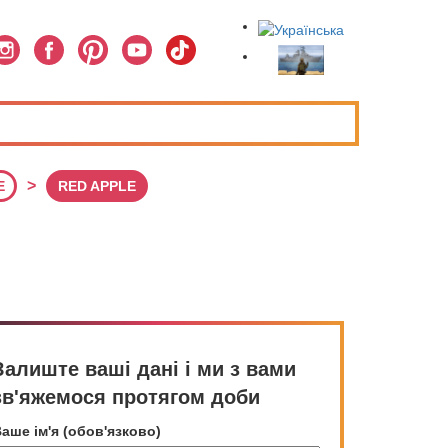
>
E
RED APPLE
Залиште ваші дані і ми з вами
зв'яжемося протягом доби
аше ім'я (обов'язково)