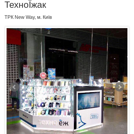
ТехноЇжак
ТРК New Way, м. Київ