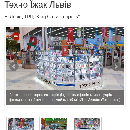
Техно Їжак Львів
м. Львів, ТРЦ “King Cross Leopolis”
Виготовлення торгових острівців для телефонів та аксесуарів:
фасад торгової точки — прямий виробник Міто-Дизайн (Техно Їжак)