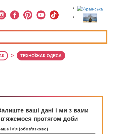
>
АК
ТЕХНОЇЖАК ОДЕСА
Залиште ваші дані і ми з вами
зв'яжемося протягом доби
аше ім'я (обов'язково)