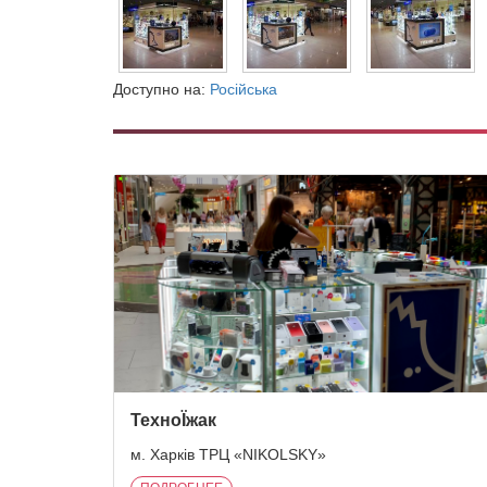
Доступно на:
Російська
ТехноЇжак
м. Харків ТРЦ «NIKOLSKY»