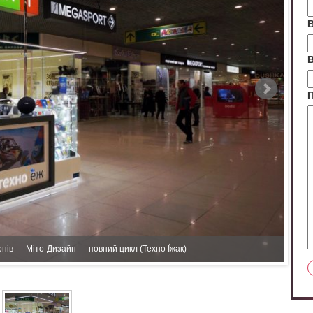
В
В
нів — Міто-Дизайн — повний цикл (Техно Їжак)