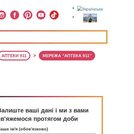
>
АПТЕКИ 911
МЕРЕЖА “АПТЕКА 911”
Залиште ваші дані і ми з вами
зв'яжемося протягом доби
аше ім'я (обов'язково)